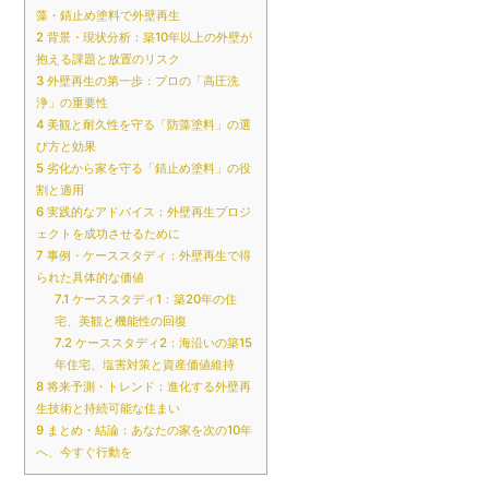
藻・錆止め塗料で外壁再生
2
背景・現状分析：築10年以上の外壁が
抱える課題と放置のリスク
3
外壁再生の第一歩：プロの「高圧洗
浄」の重要性
4
美観と耐久性を守る「防藻塗料」の選
び方と効果
5
劣化から家を守る「錆止め塗料」の役
割と適用
6
実践的なアドバイス：外壁再生プロジ
ェクトを成功させるために
7
事例・ケーススタディ：外壁再生で得
られた具体的な価値
7.1
ケーススタディ1：築20年の住
宅、美観と機能性の回復
7.2
ケーススタディ2：海沿いの築15
年住宅、塩害対策と資産価値維持
8
将来予測・トレンド：進化する外壁再
生技術と持続可能な住まい
9
まとめ・結論：あなたの家を次の10年
へ、今すぐ行動を