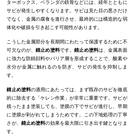
ターボックス、ベランダの鉄骨などには、経年とともに
サビが発生しやすくなります。サビは見た目の悪さだけ
でなく、金属の腐食を進行させ、最終的には構造的な弱
体化や破損を引き起こす可能性があります。
こうした金属部分を長期間にわたって保護するために不
可欠なのが、
錆止め塗料
です。
錆止め塗料
は、金属表面
に強力な防錆顔料やバリア層を形成することで、酸素や
水分が金属に触れるのを防ぎ、サビの発生を抑制しま
す。
錆止め塗料
の適用にあたっては、まず既存のサビを徹底
的に除去する「ケレン作業」が非常に重要です。サビが
残ったまま塗装しても、塗膜の下でサビが進行し、早期
に塗膜が剥がれてしまうためです。この下地処理の丁寧
さが、
錆止め塗料
の効果を最大限に引き出す鍵となりま
す。