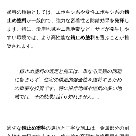
塗料の種類としては、エポキシ系や変性エポキシ系の
錆
止め塗料
が一般的で、強力な密着性と防錆効果を発揮し
ます。特に、沿岸地域や工業地帯など、サビが発生しや
すい環境では、より高性能な
錆止め塗料
を選ぶことが推
奨されます。
「錆止め塗料の選定と施工は、単なる美観の問題
に留まらず、住宅の構造的健全性を維持するため
の重要な投資です。特に沿岸地域や湿気の多い地
域では、その効果は計り知れません。」
適切な
錆止め塗料
の選択と丁寧な施工は、金属部分の耐