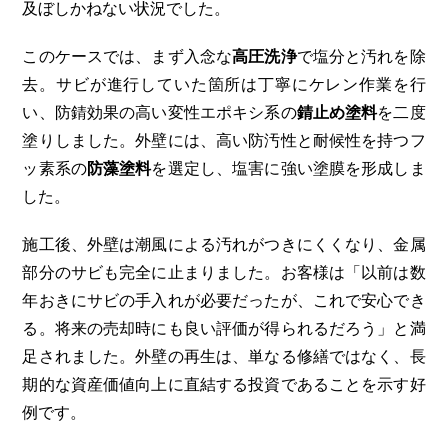
及ぼしかねない状況でした。
このケースでは、まず入念な
高圧洗浄
で塩分と汚れを除
去。サビが進行していた箇所は丁寧にケレン作業を行
い、防錆効果の高い変性エポキシ系の
錆止め塗料
を二度
塗りしました。外壁には、高い防汚性と耐候性を持つフ
ッ素系の
防藻塗料
を選定し、塩害に強い塗膜を形成しま
した。
施工後、外壁は潮風による汚れがつきにくくなり、金属
部分のサビも完全に止まりました。お客様は「以前は数
年おきにサビの手入れが必要だったが、これで安心でき
る。将来の売却時にも良い評価が得られるだろう」と満
足されました。外壁の再生は、単なる修繕ではなく、長
期的な資産価値向上に直結する投資であることを示す好
例です。