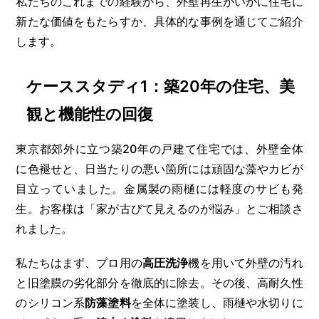
私たちのこれまでの経験から、外壁再生がいかに住宅に
新たな価値をもたらすか、具体的な事例を通じてご紹介
します。
ケーススタディ1：築20年の住宅、美
観と機能性の回復
東京都郊外に立つ築20年の戸建て住宅では、外壁全体
に色褪せと、日当たりの悪い箇所には頑固な藻やカビが
目立っていました。金属製の雨樋には軽度のサビも発
生。お客様は「家が古びて見えるのが悩み」とご相談さ
れました。
私たちはまず、プロ用の
高圧洗浄
機を用いて外壁の汚れ
と旧塗膜の劣化部分を徹底的に除去。その後、高耐久性
のシリコン系
防藻塗料
を全体に塗装し、雨樋や水切りに