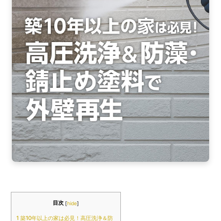
b
o
o
k
目次
[
hide
]
1
築10年以上の家は必見！高圧洗浄＆防