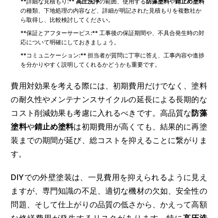
**詳細な見積もり:**
高圧洗浄
の範囲、使用する
防藻塗料
や
錆止め塗料
の種類、下地処理の内容など、詳細が明記された見積もりを複数社か
ら取得し、比較検討してください。
**保証とアフターサービス:** 工事後の保証期間や、不具合発生時の対
応について明確にしておきましょう。
**コミュニケーション:** 担当者が質問に丁寧に答え、工事内容や進捗
を分かりやすく説明してくれるかどうかも重要です。
費用対効果を考える際には、初期費用だけでなく、塗料
の耐久性やメンテナンスサイクルの延長による長期的な
コスト削減効果も考慮に入れるべきです。高品質な
防藻
塗料
や
錆止め塗料
は初期費用が高くても、結果的に再塗
装までの期間が延び、総コストを抑えることに繋がりま
す。
DIYでの外壁塗装は、一見費用を抑えられるように見え
ますが、専門知識の不足、適切な機材の欠如、安全性の
問題、そして仕上がりの品質の低さから、かえって高額