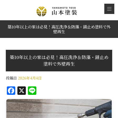
築10年以上の家は必見！高圧洗浄＆防藻・錆止め塗料で外
壁再生
築10年以上の家は必見！高圧洗浄＆防藻・錆止め
塗料で外壁再生
投稿日
2026年4月4日
F
X
Li
a
n
c
e
e