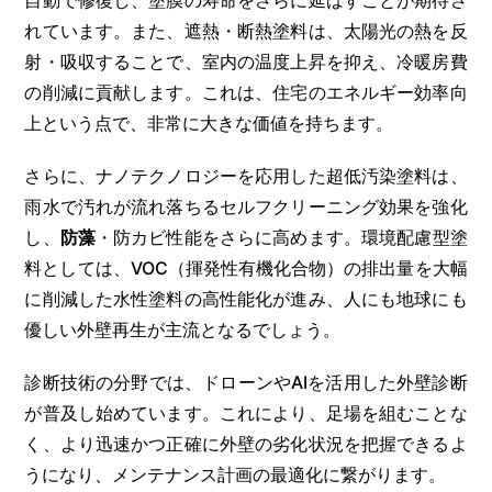
自動で修復し、塗膜の寿命をさらに延ばすことが期待さ
れています。また、遮熱・断熱塗料は、太陽光の熱を反
射・吸収することで、室内の温度上昇を抑え、冷暖房費
の削減に貢献します。これは、住宅のエネルギー効率向
上という点で、非常に大きな価値を持ちます。
さらに、ナノテクノロジーを応用した超低汚染塗料は、
雨水で汚れが流れ落ちるセルフクリーニング効果を強化
し、
防藻
・防カビ性能をさらに高めます。環境配慮型塗
料としては、VOC（揮発性有機化合物）の排出量を大幅
に削減した水性塗料の高性能化が進み、人にも地球にも
優しい外壁再生が主流となるでしょう。
診断技術の分野では、ドローンやAIを活用した外壁診断
が普及し始めています。これにより、足場を組むことな
く、より迅速かつ正確に外壁の劣化状況を把握できるよ
うになり、メンテナンス計画の最適化に繋がります。